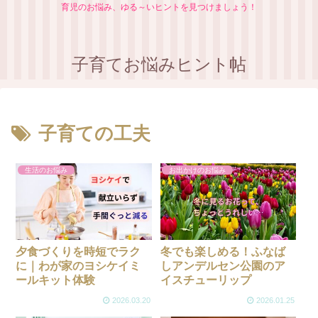
育児のお悩み、ゆる～いヒントを見つけましょう！
子育てお悩みヒント帖
子育ての工夫
生活のお悩み
お出かけのお悩み
夕食づくりを時短でラク
冬でも楽しめる！ふなば
に｜わが家のヨシケイミ
しアンデルセン公園のア
ールキット体験
イスチューリップ
2026.03.20
2026.01.25