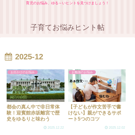
育児のお悩み、ゆる～いヒントを見つけましょう！
子育てお悩みヒント帖
2025-12
お出かけのお悩み
お勉強のお悩み
都会の真ん中で非日常体
【子どもが作文苦手で書
験！迎賓館赤坂離宮で歴
けない】親ができるサポ
史をゆるりと味わう
ート5つのコツ
2025.12.22
2025.12.02